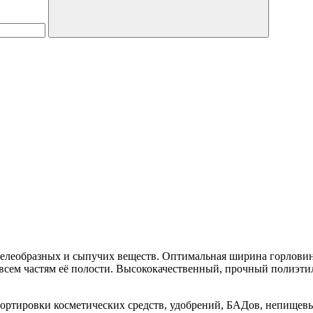
гелеобразных и сыпучих веществ. Оптимальная ширина горловины
 всем частям её полости. Высококачественный, прочный полиэтил
ортировки косметических средств, удобрений, БАДов, непищевы