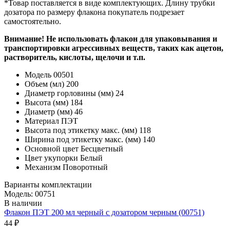
*Товар поставляется в виде комплектующих. Длину трубки
дозатора по размеру флакона покупатель подрезает
самостоятельно.
Внимание! Не использовать флакон для упаковывания и
транспортировки агрессивных веществ, таких как ацетон,
растворитель, кислоты, щелочи и т.п.
Модель
00501
Объем (мл)
200
Диаметр горловины (мм)
24
Высота (мм)
184
Диаметр (мм)
46
Материал
ПЭТ
Высота под этикетку макс. (мм)
118
Ширина под этикетку макс. (мм)
140
Основной цвет
Бесцветный
Цвет укупорки
Белый
Механизм
Поворотный
Варианты комплектации
Модель: 00751
В наличии
Флакон ПЭТ 200 мл черный с дозатором черным (00751)
44 ₽