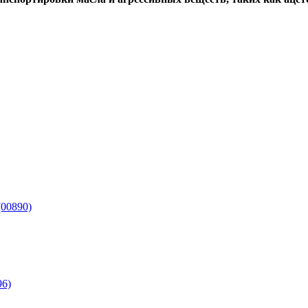
(00890)
96)