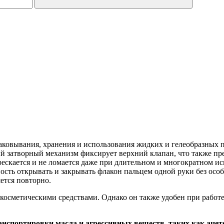
аковывания, хранения и использования жидких и гелеобразных 
 затворный механизм фиксирует верхний клапан, что также пре
трескается и не ломается даже при длительном и многократном 
ость открывать и закрывать флакон пальцем одной руки без осо
ется повторно.
 косметическими средствами. Однако он также удобен при рабо
спортировки масла и агрессивных веществ, таких как ацетон