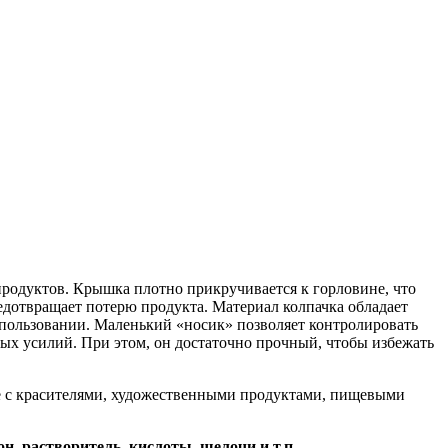
продуктов. Крышка плотно прикручивается к горловине, что
дотвращает потерю продукта. Материал колпачка обладает
использовании. Маленький «носик» позволяет контролировать
бых усилий. При этом, он достаточно прочный, чтобы избежать
те с красителями, художественными продуктами, пищевыми
, растворитель, кислоты, щелочи и т.п.