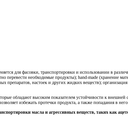
няется для фасовки, транспортировки и использовании в различн
тно перевести необходимые продукты); hand-made (хранение мат
ных препаратов, настоек и других жидких веществ); организаци
оторые обладают высоким показателем устойчивости к внешней с
позволяет избежать протечки продукта, а также попадания в нег
спортировки масла и агрессивных веществ, таких как ацетон