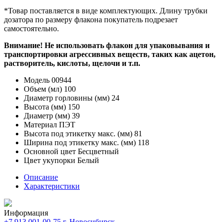
*Товар поставляется в виде комплектующих. Длину трубки
дозатора по размеру флакона покупатель подрезает
самостоятельно.
Внимание! Не использовать флакон для упаковывания и
транспортировки агрессивных веществ, таких как ацетон,
растворитель, кислоты, щелочи и т.п.
Модель
00944
Объем (мл)
100
Диаметр горловины (мм)
24
Высота (мм)
150
Диаметр (мм)
39
Материал
ПЭТ
Высота под этикетку макс. (мм)
81
Ширина под этикетку макс. (мм)
118
Основной цвет
Бесцветный
Цвет укупорки
Белый
Описание
Характеристики
Информация
+7 913 001-00-75
г. Новосибирск,