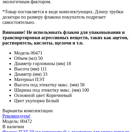
экологичным фактором.
*Товар поставляется в виде комплектующих. Длину трубки
дозатора по размеру флакона покупатель подрезает
самостоятельно.
Внимание! Не использовать флакон для упаковывания и
транспортировки агрессивных веществ, таких как ацетон,
растворитель, кислоты, щелочи и т.п.
Модель
00471
Объем (мл)
50
Диаметр горловины (мм)
18
Высота (мм)
111
Диаметр (мм)
33
Материал
ПЭТ
Высота под этикетку макс. (мм)
58
Ширина под этикетку макс. (мм)
100
Основной цвет
Коричневый
Цвет укупорки
Белый
Варианты комплектации
Рекомендуем!
Модель: 00472
В наличии
Флакон ПЭТ 50 мл коричневый с дозатором для крема черным